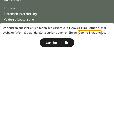
Rechtliches
Impressum
Datenschutzerklärung
Widerrufsbelehrung
Online Streitschlichtungsplattform
Wir nutzen ausschließlich technisch essenzielle Cookies zum Betrieb dieser
Zahlungsarten
Website. Wenn Sie auf der Seite surfen stimmen Sie der
Cookie-Nutzung
zu.
AGBs
zustimmen
Vertrag widerrufen
Kontakt
Studio Günding
Maisachweg 22
85232 Günding
info@susys-fitness.de
0049 172 530 928 3
Popup-Standorte:
Studio Ohlsbach/Gengenbach