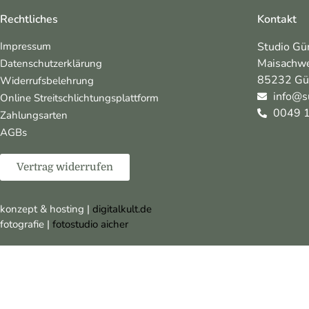
Rechtliches
Kontakt
Impressum
Studio Gü
Maisachw
Datenschutzerklärung
85232 Gü
Widerrufsbelehrung
info@s
Online Streitschlichtungsplattform
0049 1
Zahlungsarten
AGBs
Vertrag widerrufen
konzept & hosting |
digitalkult.de
fotografie |
fotostudio aicher