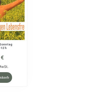
Sonntag
-12 h
0
€
 MwSt.
enkorb